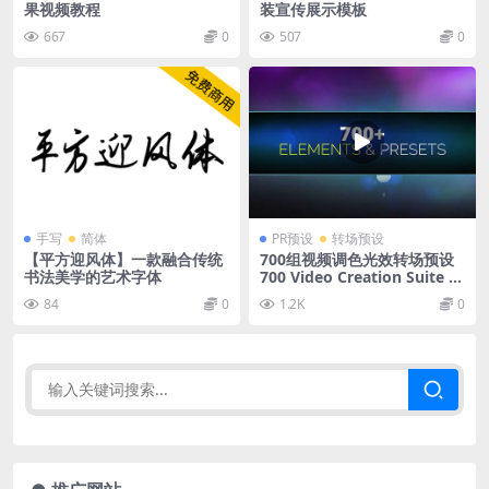
果视频教程
装宣传展示模板
667
0
507
0
手写
简体
PR预设
转场预设
【平方迎风体】一款融合传统
700组视频调色光效转场预设
书法美学的艺术字体
700 Video Creation Suite V
2 – Transition
84
0
1.2K
0