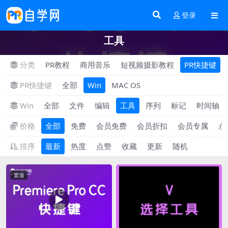
登录
工具
分类
PR教程
商用音乐
短视频摄影教程
PR快捷键
PR快捷键
全部
Win
MAC OS
Win
全部
文件
编辑
工具
序列
标记
时间轴
价格
全部
免费
会员免费
会员折扣
会员专属
永
排序
最新
热度
点赞
收藏
更新
随机
置顶