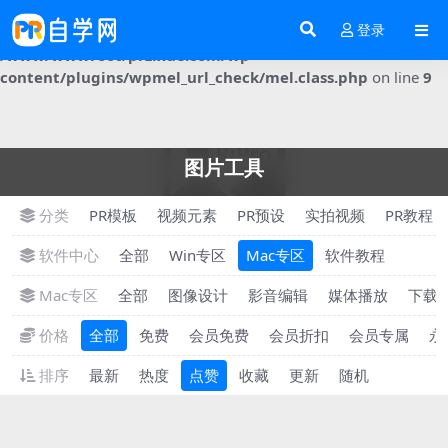
登录
Notice
: Trying to get property 'post_content' of non-object in
/www/wwwroot/przixue.com/wp-
content/plugins/wpmel_url_check/mel.class.php
on line
9
图片工具
分类
PR模板
视频元素
PR预设
实拍视频
PR教程
软件中心
全部
Win专区
Mac专区
软件教程
Mac专区
全部
图像设计
影音编辑
媒体播放
下载
价格
全部
免费
会员免费
会员折扣
会员专属
永
排序
最新
热度
点赞
收藏
更新
随机