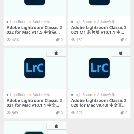
LightRoom
Adobe合集
LightRoom
Adobe合集
Adobe Lightroom Classic 2
Adobe Lightroom Classic 2
022 for Mac v11.5 中文破解
021 M1 芯片版 v10.1.1 中文
版
直装版
4.3K
0
182
0
LightRoom
Adobe合集
LightRoom
Adobe合集
Adobe Lightroom Classic 2
Adobe Lightroom Classic 2
021 for Mac v10.1.1 中文直
020 for Mac v9.4.0 中文直装
装版
版
969
0
527
0