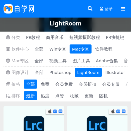
登录
LightRoom
分类
PR教程
商用音乐
短视频摄影教程
PR快捷键
软件中心
全部
Win专区
Mac专区
软件教程
Mac专区
全部
视频工具
图片工具
Adobe合集
音
图像设计
全部
Photoshop
LightRoom
Illustrator
价格
全部
免费
会员免费
会员折扣
会员专属
永
排序
最新
热度
点赞
收藏
更新
随机