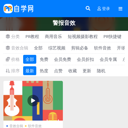
登录
警报音效
分类
PR教程
商用音乐
短视频摄影教程
PR快捷键
音效合辑
全部
综艺视频
剪辑必备
软件音效
开场
价格
全部
免费
会员免费
会员折扣
会员专属
永
排序
最新
热度
点赞
收藏
更新
随机
音效合辑
软件音效