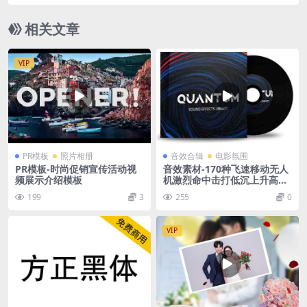
画视频素材
相关文章
VIP
PR模板
照片相册
音效合辑
电影氛围
PR模板-时尚促销宣传活动视
音效素材-170种飞速移动无人
频展示介绍模板
机激烈命中击打低沉上升高质
量电影预告片音效 Epic Soun
199
3
255
0
d Effects – Quantum
VIP