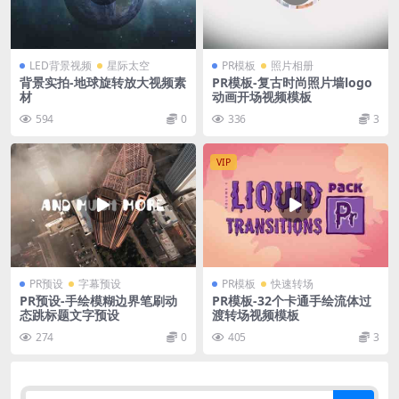
LED背景视频
星际太空
PR模板
照片相册
背景实拍-地球旋转放大视频素
PR模板-复古时尚照片墙logo
材
动画开场视频模板
594
0
336
3
VIP
PR预设
字幕预设
PR模板
快速转场
PR预设-手绘模糊边界笔刷动
PR模板-32个卡通手绘流体过
态跳标题文字预设
渡转场视频模板
274
0
405
3