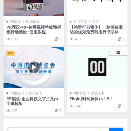
PR预设
转场预设
商用字体
手写
PR预设-40+创意视频特效和视
【鸿雷行书简体】一款英俊潇
频转场预设+使用教程
洒的优秀免费商用行书字体
1.1K
0
410
0
VIP
PR模板
LOGO标志
Win专区
系统工具
PR模板-企业科技文字片头pr
Fliqlo(时钟屏保) v1.5.1
字幕模板
144
0
153
5