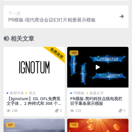
下一篇
PR模板-现代商业会议幻灯片相册展示模板
相关文章
VIP
商用字体
英文
PR模板
标题文字
【Ignotum】SIL OFL免费英
PR模板-简约科技点线电视栏
文字体， 2 种样式和 308 个字
目字幕条展示模板
形
248
0
333
5
VIP
VIP