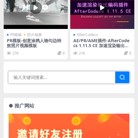
PR模板
照片相册
AfterCodecs
PR模板-创意涂鸦人物勾边特
AE/PR/AME插件-AfterCode
效照片视频模板
cs 1.11.5 CE 加速渲染输出编
码插件
274
0
216
0
● 推广网站