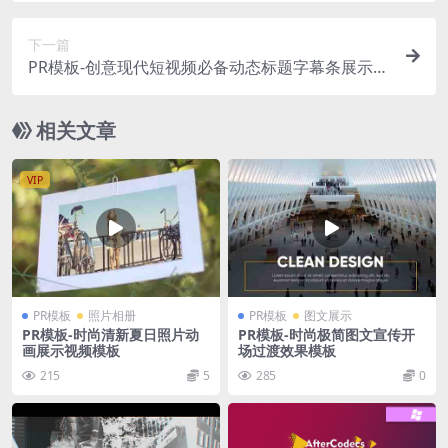
下一篇
PR模板-创意现代短视频必备动态标题字幕条展示模
板
相关文章
VIP
PR模板
照片相册
PR模板
图文展示
PR模板-时尚清新夏日照片动
PR模板-时尚极简图文宣传开
画展示视频模板
场过渡效果模板
215
5
285
0