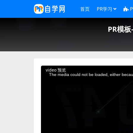
首页
PR学习
PR模
This
video 预览
is
a
The media could not be loaded, either becaus
modal
window.