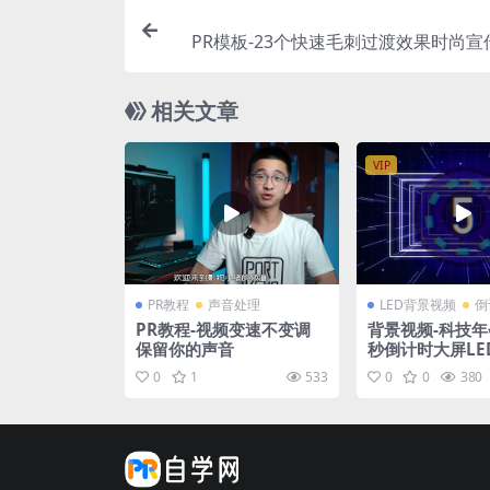
PR模板-23个快速毛刺过渡效果时尚宣
相关文章
VIP
PR教程
声音处理
LED背景视频
倒
PR教程-视频变速不变调
背景视频-科技年
保留你的声音
秒倒计时大屏LE
景
0
1
533
0
0
380