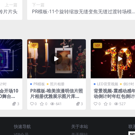
上一篇
下一篇
传片片头
PR模板-11个旋转缩放无缝变焦无缝过渡转场模
板
VIP
VIP
计时
PR模板
照片相册
LED背景视频
倒计时
会开场10
PR模板-唯美浪漫明信片照
背景视频-震感动感
D舞台背
片相册优雅展示图片库婚
动倒计时年红包倒计
礼视频模板
频素材
3
0
0
641
3
0
0
527
快速导航
关于本站
联
VIP会员
关于网站