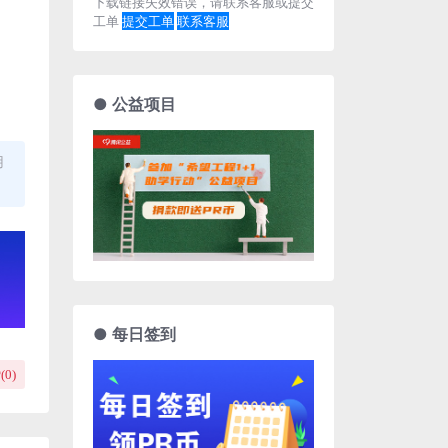
下载链接失效错误，请联系客服或提交
工单
提交工单
联系客服
● 公益项目
用
● 每日签到
(
0
)