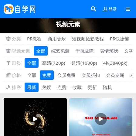
登录
视频元素
分类
PR教程
商用音乐
短视频摄影教程
PR快捷键
视频元素
全部
综艺包装
干扰故障
表情形状
文字
画质
全部
高清(720p)
超清(1080p)
4k(3840px)
价格
全部
免费
会员免费
会员折扣
会员专属
永
排序
最新
热度
点赞
收藏
更新
随机