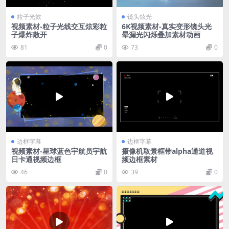
粒子光效
镜头炫光
视频素材-粒子光线交互炫彩粒
6K视频素材-真实变形镜头光
子爆炸散开
晕漏光闪烁叠加素材动画
81
0
73
0
边框字幕
边框字幕
视频素材-星球蓝色宇航员宇航
摄像机取景框带alpha通道视
日卡通视频边框
频边框素材
46
0
39
0