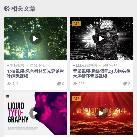
相关文章
VIP
实拍视频
自然环境
LED背景视频
酒吧夜场
实拍视频-绿色树林阳光穿越树
背景视频-劲爆酒吧DJ人物头像
叶缝隙视频
大屏循环背景视频
546
0
922
2
VIP