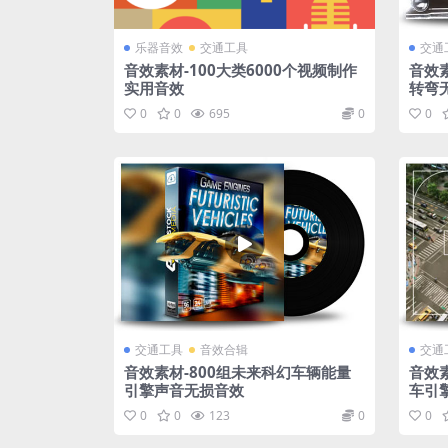
乐器音效
交通工具
交通
音效素材-100大类6000个视频制作
音效
实用音效
转弯
0
0
695
0
0
交通工具
音效合辑
交通
音效素材-800组未来科幻车辆能量
音效
引擎声音无损音效
车引擎
0
0
123
0
0