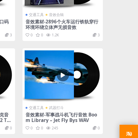
交通工具
音效合辑
口码
音效素材-2896个火车运行铁轨穿行
环境环绕立体声无损音效
3
0
0
1.2K
3
交通工具
武器打斗
克音
音效素材-军事战斗机飞行音效 Boo
2 Ta
m Library – Jet Fly Bys WAV
0
0
0
245
0