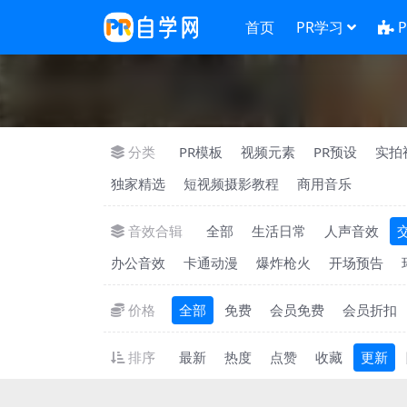
首页
PR学习
分类
PR模板
视频元素
PR预设
实拍
独家精选
短视频摄影教程
商用音乐
音效合辑
全部
生活日常
人声音效
办公音效
卡通动漫
爆炸枪火
开场预告
价格
全部
免费
会员免费
会员折扣
排序
最新
热度
点赞
收藏
更新