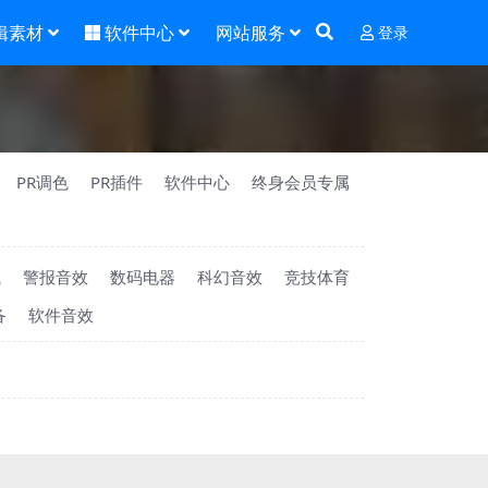
辑素材
软件中心
网站服务
登录
PR调色
PR插件
软件中心
终身会员专属
气
警报音效
数码电器
科幻音效
竞技体育
备
软件音效