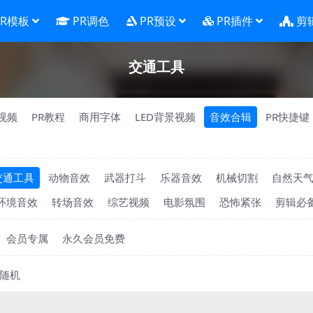
PR模板
PR调色
PR预设
PR插件
剪
交通工具
视频
PR教程
商用字体
LED背景视频
音效合辑
PR快捷键
交通工具
动物音效
武器打斗
乐器音效
机械切割
自然天
环境音效
转场音效
综艺视频
电影氛围
恐怖紧张
剪辑必
会员专属
永久会员免费
随机