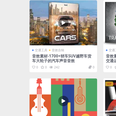
交通工具
音效合辑
交通
音效素材-1700+轿车SUV越野车货
音效
车大轮子的汽车声音音效
交通
0
0
242
0
0
VIP