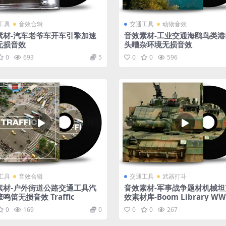
工具
音效合辑
交通工具
动物音效
素材-汽车老爷车开车引擎加速
音效素材-工业交通海鸥鸟类港
无损音效
头嘈杂环境无损音效
0
693
5
0
0
596
工具
音效合辑
交通工具
武器打斗
素材-户外街道公路交通工具汽
音效素材-军事战争题材机械坦
鸣笛无损音效 Traffic
效素材库-Boom Library WW
nks WAV
0
169
0
0
0
267