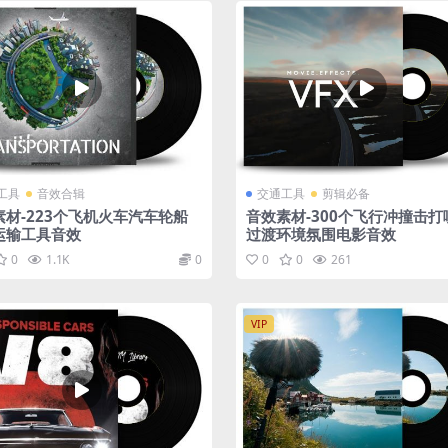
工具
音效合辑
交通工具
剪辑必备
素材-223个飞机火车汽车轮船
音效素材-300个飞行冲撞击打
运输工具音效
过渡环境氛围电影音效
0
1.1K
0
0
0
261
VIP