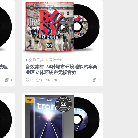
交通工具
音效合辑
嗖嗖
音效素材-74种城市环境地铁汽车商
业区立体环绕声无损音效
0
0
0
190
0
VIP