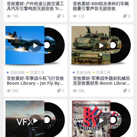
音效素材-户外街道公路交通工
音效素材-800组未来科幻车辆
具汽车引擎鸣笛无损音效 Tra
能量引擎声音无损音效
ffic
169
0
123
0
音效合辑
交通工具
音效合辑
交通工具
音效素材-军事战斗机飞行音效
音效素材-军事战争题材机械坦
Boom Library – Jet Fly Bys
克音效素材库-Boom Library
WAV
WW2 Tanks WAV
245
0
266
0