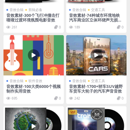
音效合辑
剪辑必备
音效合辑
交通工具
音效素材-300个飞行冲撞击打
音效素材-74种城市环境地铁
嗖嗖过渡环境氛围电影音效
汽车商业区立体环绕声无损音
效
261
0
189
0
音效合辑
软件音效
音效合辑
交通工具
音效素材-100大类6000个视频
音效素材-1700+轿车SUV越野
制作实用音效
车货车大轮子的汽车声音音效
695
0
242
0
VIP