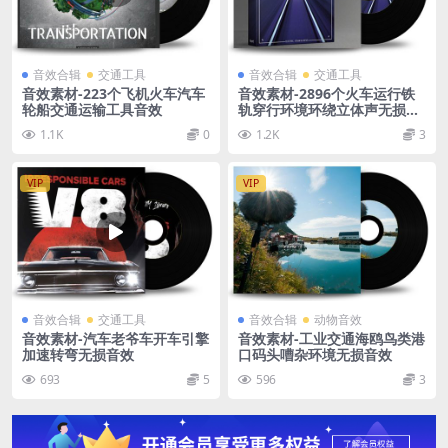
音效合辑
交通工具
音效合辑
交通工具
音效素材-223个飞机火车汽车
音效素材-2896个火车运行铁
轮船交通运输工具音效
轨穿行环境环绕立体声无损音
效
1.1K
0
1.2K
3
VIP
VIP
音效合辑
交通工具
音效合辑
动物音效
音效素材-汽车老爷车开车引擎
音效素材-工业交通海鸥鸟类港
加速转弯无损音效
口码头嘈杂环境无损音效
693
5
596
3