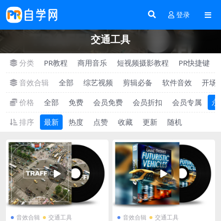
登录
交通工具
分类
PR教程
商用音乐
短视频摄影教程
PR快捷键
音效合辑
全部
综艺视频
剪辑必备
软件音效
开场
价格
全部
免费
会员免费
会员折扣
会员专属
永
排序
最新
热度
点赞
收藏
更新
随机
音效合辑
交通工具
音效合辑
交通工具