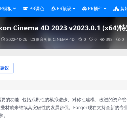
PR模板
PR调色
PR预设
PR插件
剪
on Cinema 4D 2023 v2023.0.1 (x64
2022-10-26
影音剪辑
CINEMA 4D
0
0
398
0
论建议
了一些最需要的功能--包括戏剧性的模拟进步、对称性建模、改进的资产
添加堆叠材质来继续其突破性的发展步伐。Forger现在支持全新的专
引擎。