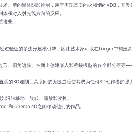
技术。新的黑体阴影控制，用于再现真实的火和烟的VDB，其发
制体积对入射光线方向的反应。
质堆叠。
能丰富、经过验证的多边形建模引擎，因此艺术家可以在Forger中构建
边形、倒角边缘、在面上创建嵌入和桥接模型的各个部分等等—
机且直观的3D雕刻工具之间的无缝过渡使其成为任何3D创作者的强
，例如沿轴移动、旋转、缩放和变换。
er和Cinema 4D之间移动他们的作品。