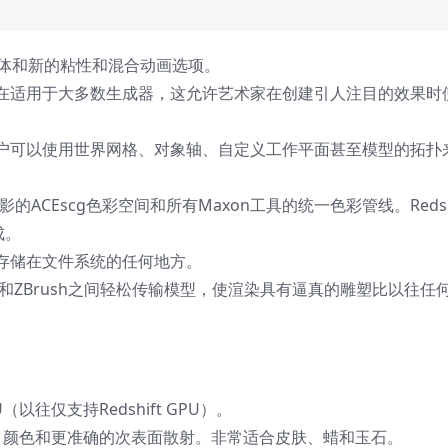
括柔体和新的粘性和混合动画选项。
在适用于大多数生成器，这允许艺术家在创建引人注目的效果时
户可以使用世界网格、对象轴、自定义工作平面甚至模型的拓扑
影的ACEscg色彩空间和所有Maxon工具的统一色彩管线。Redshi
成。
存储在文件系统的任何地方。
C4D和ZBrush之间轻松传输模型，使渲染具有逼真的雕塑比以往任
CPU（以往仅支持Redshift GPU）。
细节、颜色和更准确的次表面散射。非常适合皮肤、蜡和玉石。