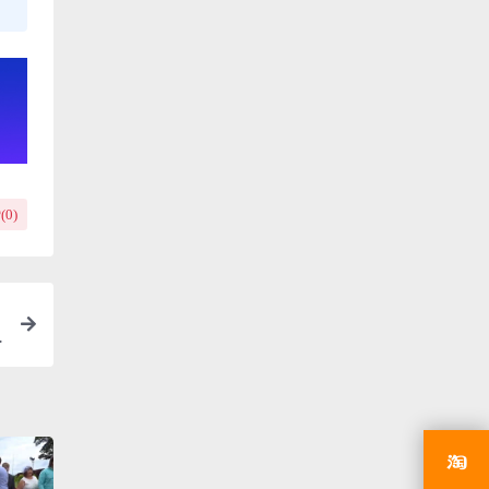
(
0
)