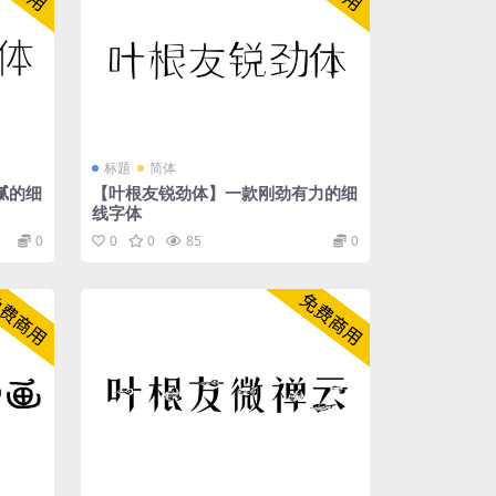
标题
简体
腻的细
【叶根友锐劲体】一款刚劲有力的细
线字体
0
0
0
85
0