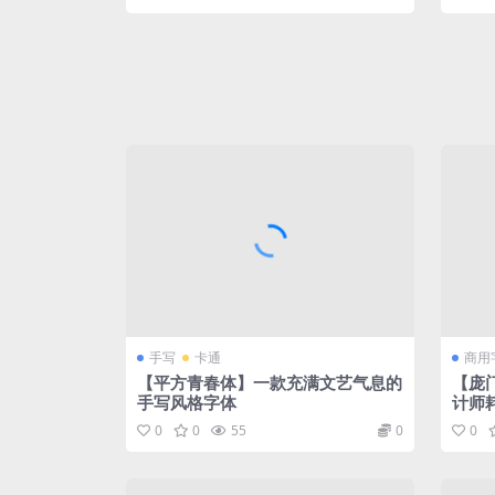
手写
卡通
商用
【平方青春体】一款充满文艺气息的
【庞
手写风格字体
计师
0
0
55
0
0