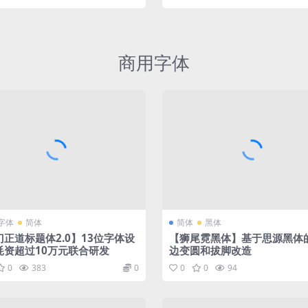
商用字体
字体
简体
简体
黑体
门正道标题体2.0】13位字体设
【狮尾霓黑体】基于思源黑体
耗资超过10万元联合研发
边变圆和拔脚改造
0
383
0
0
0
94