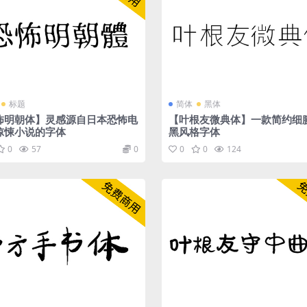
标题
简体
黑体
怖明朝体】灵感源自日本恐怖电
【叶根友微典体】一款简约细
惊悚小说的字体
黑风格字体
0
57
0
0
0
124