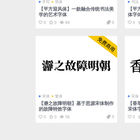
手写
简体
书法
【平方迎风体】一款融合传统书法美
【平
学的艺术字体
体字
0
0
84
0
0
宋体
繁体
宋体
【瀞之故障明朝】基于思源宋体制作
【香
的故障特效字体
宋体
0
0
56
0
0