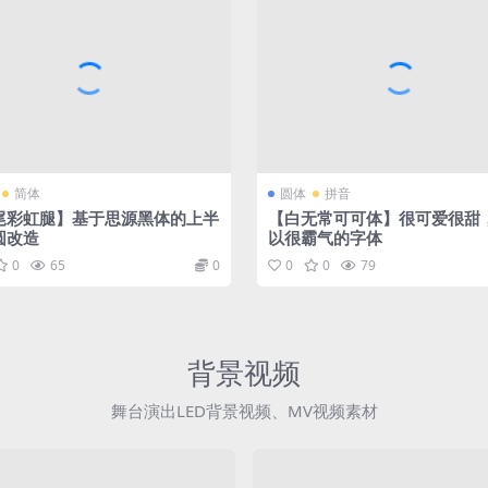
简体
圆体
拼音
尾彩虹腿】基于思源黑体的上半
【白无常可可体】很可爱很甜
圆改造
以很霸气的字体
0
65
0
0
0
79
背景视频
舞台演出LED背景视频、MV视频素材