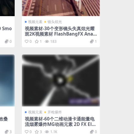
视频元素
镜头炫光
 Smo
视频素材-30个变形镜头失真炫光耀
斑2K视频素材 FlashBangFX Ana
morphic Insta-Flares
0
0
1
183
1
视频元素
开枪爆炸
效叠
视频素材-60个二维动漫卡通能量电
流烟雾爆炸MG动画元素 2D FX Ele
ments
3
0
3
1.1K
0