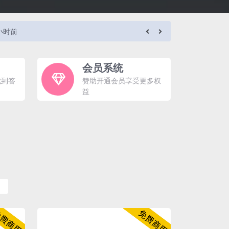
 小时前
l*******n
会员系统
找到答
赞助开通会员享受更多权
益