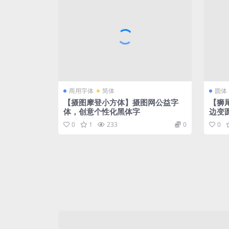
商用字体
简体
圆体
【摄图摩登小方体】摄图网公益字
【狮
体，创意个性化黑体字
边变
0
1
233
0
0