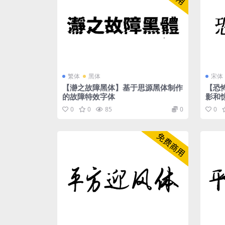
繁体
黑体
宋体
【瀞之故障黑体】基于思源黑体制作
【恐
的故障特效字体
影和
0
0
85
0
0