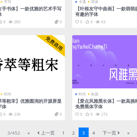
手写
卡通
简体
方手书体】一款优雅的艺术手写
【叶根友守中曲画】一款萌萌
体
有趣的字体
0
265
0
0
0
63
时尚
时尚
标题
萃等粗宋】优雅圆润的开源屏显
【爱点风雅黑长体】一款高挑
字体
免费黑体字体
0
236
0
0
0
272
3/452
«
上一页
1
2
3
4
下一页
»