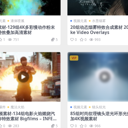
元素
液体喷溅
视频元素
水墨烟雾
材-129组4K多彩慢动作粉末
20组动态烟雾特效合成素材 20
特效叠加高清素材
ke Video Overlays
1
751
5
0
0
993
VIP
爆炸
魔法火焰
视频元素
镜头炫光
频素材-134组电影火焰燃烧汽
85组时尚纹理镜头逆光环形光
效素材 Bigfilms – INFER
加4K视频素材
ack
0
283
5
0
0
966