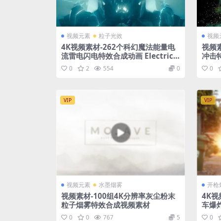
视频元素
粒子光效
视频
4K视频素材-262个科幻魔法能量电
视频素
流雷电闪电特效合成动画 Electric P
冲击
ack
0
2
554
0
0
VIP
VIP
视频元素
水墨烟雾
开枪
视频素材-100组4K分辨率灰尘粉末
4K视
粒子烟雾特效合成视频素材
车爆炸特
NO P
0
0
767
5
0