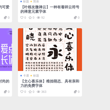
标题
简体
的可爱
【叶根友微禅云】一种有着祥云符号
的禅意元素字体
0
0
0
92
0
卡通
标题
时尚的
【文心喜乐体】稚拙萌态、具有亲和
力的免费字体
0
0
0
363
0